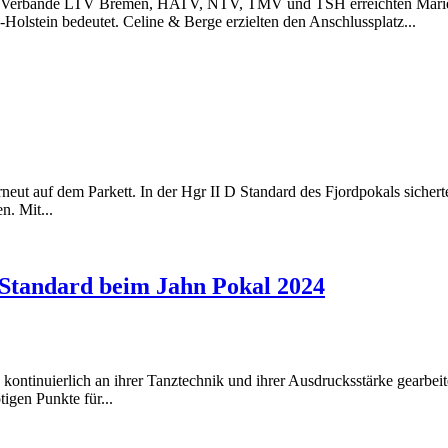
n Verbände LTV Bremen, HATV, NTV, TMV und TSH erreichten Marie &
-Holstein bedeutet. Celine & Berge erzielten den Anschlussplatz...
 auf dem Parkett. In der Hgr II D Standard des Fjordpokals sicherten 
n. Mit...
C-Standard beim Jahn Pokal 2024
ontinuierlich an ihrer Tanztechnik und ihrer Ausdrucksstärke gearbeite
igen Punkte für...