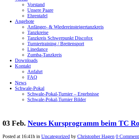
Vorstand
Unsere Paare
Ehrentafel
Angebote
Anfänger- & Wiedereinsteigertanzkreis
Tanzkreise
Tanzkreis Schwerpunkt Discofox
Turniertraining / Breitensport
Linedance
Zumba-Tanzkreis
Downloads
Kontakt
Anfahrt
FAQ
News
Schwale-Pokal
Schwale-Pokal-Turnier – Ergebnisse
Schwale-Pokal-Turnier Bilder
03 Feb.
Neues Kursprogramm beim TC Ro
Posted at 16:41h
in
Uncategorized
by
Christopher Hagen
0 Comment