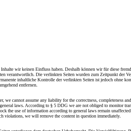
n Inhalte wir keinen Einfluss haben. Deshalb können wir für diese fre
 Seiten verantwortlich. Die verlinkten Seiten wurden zum Zeitpunkt der
manente inhaltliche Kontrolle der verlinkten Seiten ist jedoch ohne ko
umgehend entfernen.
, we cannot assume any liability for the correctness, completeness and t
neral laws. According to § 5 DDG we are not obliged to monitor transmi
block the use of information according to general laws remain unaffected. 
 violations, we will remove the content in question immediately.