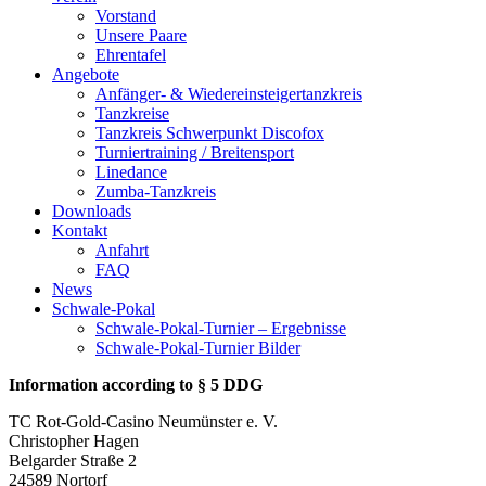
Vorstand
Unsere Paare
Ehrentafel
Angebote
Anfänger- & Wiedereinsteigertanzkreis
Tanzkreise
Tanzkreis Schwerpunkt Discofox
Turniertraining / Breitensport
Linedance
Zumba-Tanzkreis
Downloads
Kontakt
Anfahrt
FAQ
News
Schwale-Pokal
Schwale-Pokal-Turnier – Ergebnisse
Schwale-Pokal-Turnier Bilder
Information according to § 5 DDG
TC Rot-Gold-Casino Neumünster e. V.
Christopher Hagen
Belgarder Straße 2
24589 Nortorf