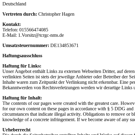
Deutschland
Vertreten durch:
Christopher Hagen
Kontakt:
Telefon: 015566474085
E-Mail:
1.Vorsitz
@
tcrgc-nms.de
Umsatzsteuernummer:
DE134853671
Haftungsausschluss
Haftung für Links:
Unser Angebot enthält Links zu externen Webseiten Dritter, auf dere
verlinkten Seiten ist stets der jeweilige Anbieter oder Betreiber der
Inhalte waren zum Zeitpunkt der Verlinkung nicht erkennbar. Eine per
Bekanntwerden von Rechtsverletzungen werden wir derartige Links 
Haftung für Inhalt:
The contents of our pages were created with the greatest care. However
for our own content on these pages in accordance with § 5 DDG and ge
circumstances that indicate illegal activity. Obligations to remove or 
knowledge of a concrete infringement. If we become aware of any such
Urheberrecht