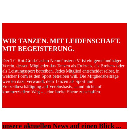
WIR TANZEN. MIT LEIDENSCHAFT.
MIT BEGEISTERUNG.
Der TC Rot-Gold-Casino Neumünster e.V. ist ein gemeinnütziger
Verein, dessen Mitglieder das Tanzen als Freizeit-, als Breiten- oder
als Leistungssport betreiben. Jedes Mitglied entscheidet selbst, in
welcher Form es den Sport betreiben will. Die Mitgliedsbeiträge
werden dazu verwandt, dem Tanzen als Sport und
Freizeitbeschäftigung auf Vereinsbasis, – und nicht auf
kommerziellem Weg – , eine breite Ebene zu schaffen.
unsere aktuellen News auf einen Blick ...