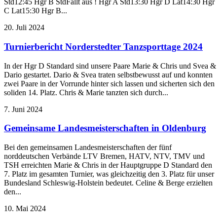
Std12:45 Hgr B StdFällt aus ! Hgr A Std13:30 Hgr D Lat14:30 Hgr
C Lat15:30 Hgr B...
20. Juli 2024
Turnierbericht Norderstedter Tanzsporttage 2024
In der Hgr D Standard sind unsere Paare Marie & Chris und Svea &
Dario gestartet. Dario & Svea traten selbstbewusst auf und konnten
zwei Paare in der Vorrunde hinter sich lassen und sicherten sich den
soliden 14. Platz. Chris & Marie tanzten sich durch...
7. Juni 2024
Gemeinsame Landesmeisterschaften in Oldenburg
Bei den gemeinsamen Landesmeisterschaften der fünf
norddeutschen Verbände LTV Bremen, HATV, NTV, TMV und
TSH erreichten Marie & Chris in der Hauptgruppe D Standard den
7. Platz im gesamten Turnier, was gleichzeitig den 3. Platz für unser
Bundesland Schleswig-Holstein bedeutet. Celine & Berge erzielten
den...
10. Mai 2024